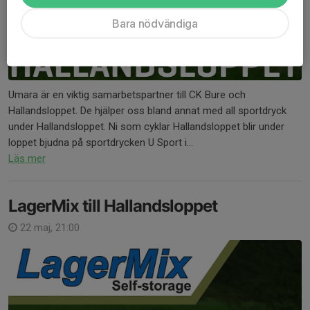
Bara nödvändiga
Umara är en viktig samarbetspartner till CK Bure och
Hallandsloppet. De hjälper oss bland annat med all sportdryck
under Hallandsloppet. Ni som cyklar Hallandsloppet blir under
loppet bjudna på sportdrycken U Sport i...
Läs mer
LagerMix till Hallandsloppet
22 maj, 21:00